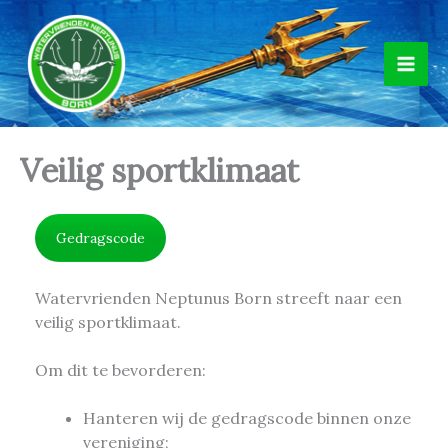
Ga
naar
de
inhoud
Veilig sportklimaat
Gedragscode
Watervrienden Neptunus Born streeft naar een
veilig sportklimaat.
Om dit te bevorderen:
Hanteren wij de gedragscode binnen onze
vereniging;