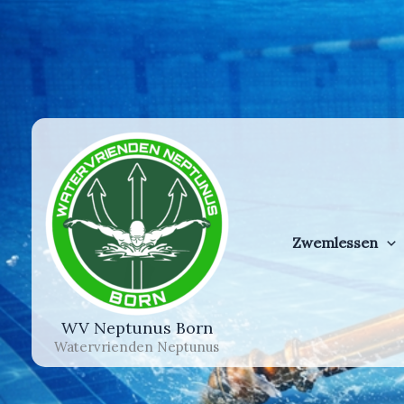
Ga
naar
de
inhoud
Zwemlessen
WV Neptunus Born
Watervrienden Neptunus