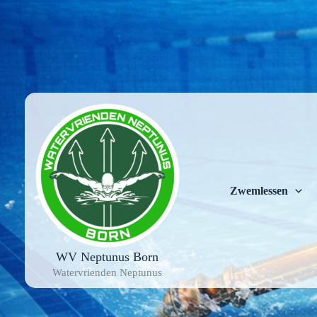
Ga
naar
de
inhoud
Zwemlessen
WV Neptunus Born
Watervrienden Neptunus